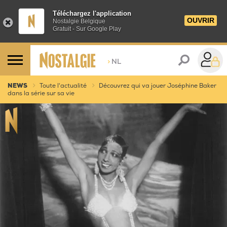
Téléchargez l'application
OUVRIR
Nostalgie Belgique
Gratuit - Sur Google Play
>
NL
NEWS
Toute l'actualité
Découvrez qui va jouer Joséphine Baker
dans la série sur sa vie