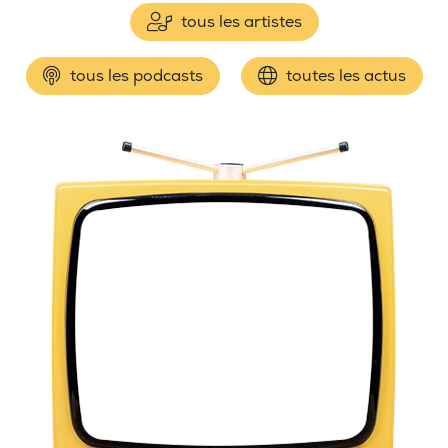
tous les artistes
tous les podcasts
toutes les actus