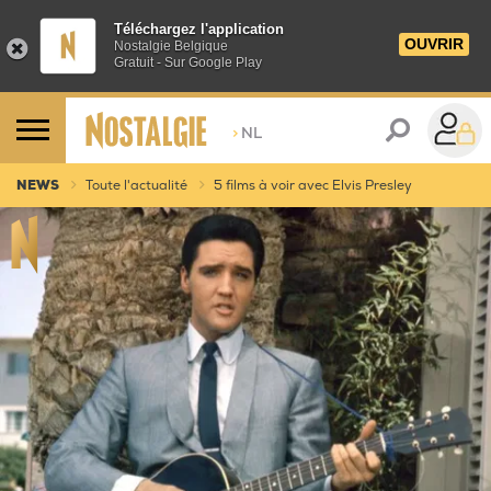
Téléchargez l'application
OUVRIR
Nostalgie Belgique
Gratuit - Sur Google Play
>
NL
NEWS
Toute l'actualité
5 films à voir avec Elvis Presley