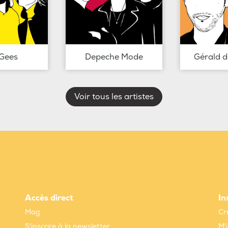
Gees
Depeche Mode
Gérald 
Voir tous les artistes
Accès direct
In
Mag
Cr
S'inscrire à la newsletter
M'