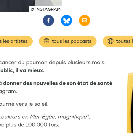
© INSTAGRAM
 les artistes
tous les podcasts
toutes 
 cancer du poumon depuis plusieurs mois.
ublic, il va mieux.
à
donner des nouvelles de son état de santé
tagram.
ourné vers le soleil.
s couleurs en Mer Égée, magnifique
",
ké plus de 100.000 fois
.