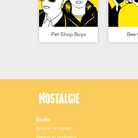
Pet Shop Boys
Bee 
Radio
Ecouter en direct
Replay et podcasts