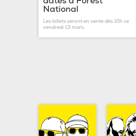
dates à Forest
National
Les billets seront en vente dès 10h ce
vendredi 13 mars.