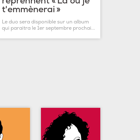
reprennent « Là où je
t'emmènerai »
Le duo sera disponible sur un album
qui paraitra le 1er septembre prochai...