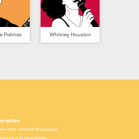
de Palmas
Whitney Houston
scription
éer mon compte Nostapass
inscrire à la newsletter