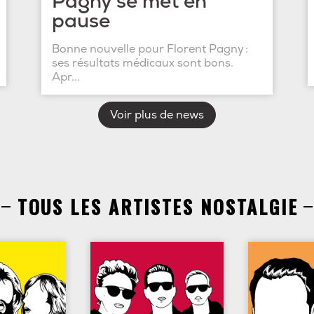
Pagny se met en
pause
Bonne nouvelle pour Florent Pagny :
ses résultats médicaux sont bons.
Apr...
Voir plus de news
TOUS LES ARTISTES NOSTALGIE