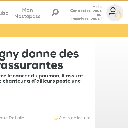
Hello
Mon
Connectez-vous
uizz
ou
Nostapass
inscrivez-vous !
agny donne des
rassurantes
e le cancer du poumon, il assure
Le chanteur a d'ailleurs posté une
otte Delhalle
2 min de lecture