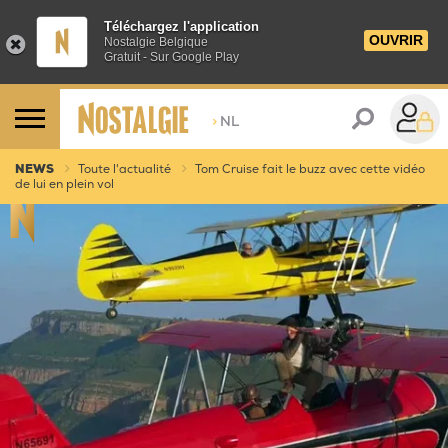
Téléchargez l'application
OUVRIR
Nostalgie Belgique
Gratuit - Sur Google Play
>
NL
NEWS
Toute l'actualité
Tom Cruise fait le buzz avec cette vidéo
de lui en plein vol