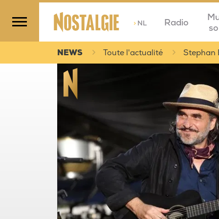
Mu
Radio
>
NL
so
NEWS
Toute l'actualité
Stephan 