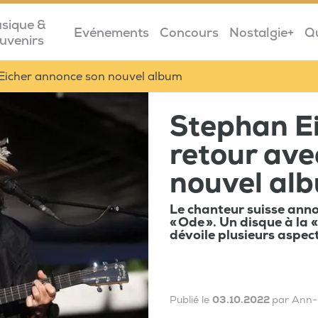
sique &
Evénements
Concours
Nostalgie+
Q
uvenirs
Eicher annonce son nouvel album
Stephan Ei
retour ave
nouvel al
Le chanteur suisse anno
« Ode ». Un disque à la «
dévoile plusieurs aspect
Publié le
03.10.2022
par Ann-