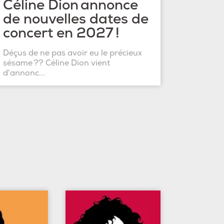
Céline Dion annonce
de nouvelles dates de
concert en 2027 !
Déçus de ne pas avoir eu le précieux
sésame ?? Céline Dion vient
d'annonc...