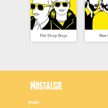
Pet Shop Boys
Bee 
Radio