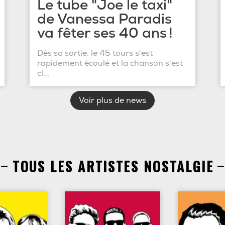
Le tube "Joe le taxi"
de Vanessa Paradis
va fêter ses 40 ans !
Dès sa sortie, le 45 tours s'est
rapidement écoulé et la chanson s'est
cl...
Voir plus de news
TOUS LES ARTISTES NOSTALGIE