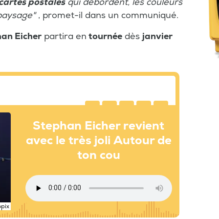
cartes postales
qui débordent, les couleurs
 paysage"
, promet-il dans un communiqué.
an Eicher
partira en
tournée
dès
janvier
Stephan Eicher revient
avec le très joli Autour de
ton cou
opix