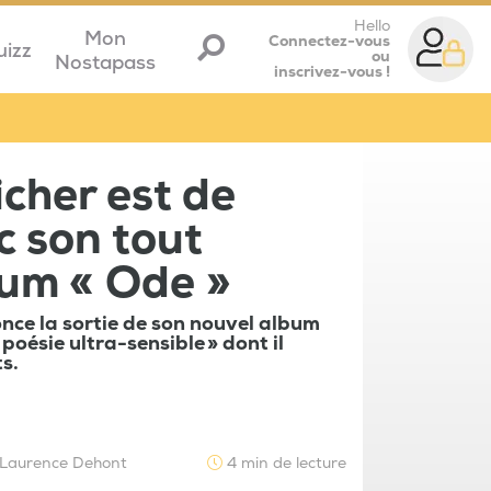
Hello
Mon
Connectez-vous
uizz
ou
Nostapass
inscrivez-vous !
cher est de
c son tout
bum « Ode »
nce la sortie de son nouvel album
 poésie ultra-sensible » dont il
s.
Laurence Dehont
4 min de lecture