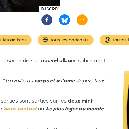
© ISOPIX
 les artistes
tous les podcasts
toutes 
la sortie de son
nouvel album
, sobrement
e "
travaille au
corps et à l'âme
depuis trois
 sorties sont sorties sur les
deux mini-
e
Sans contact
ou
Le plus léger au monde
.