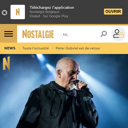
Téléchargez l'application
OUVRIR
Nostalgie Belgique
Gratuit - Sur Google Play
>
NL
NEWS
Toute l'actualité
Peter Gabriel est de retour