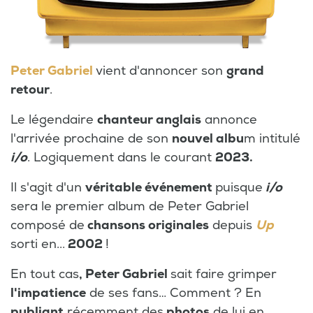
Peter Gabriel
vient d'annoncer son
grand
retour
.
Le légendaire
chanteur anglais
annonce
l'arrivée prochaine de son
nouvel albu
m intitulé
i/o
. Logiquement dans le courant
2023.
Il s'agit d'un
véritable événement
puisque
i/o
sera le premier album de Peter Gabriel
composé de
chansons originales
depuis
Up
sorti en...
2002
!
En tout cas
, Peter Gabriel
sait faire grimper
l'impatience
de ses fans… Comment ? En
publiant
récemment des
photos
de lui en