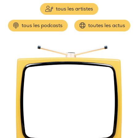
tous les artistes
tous les podcasts
toutes les actus