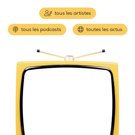
tous les artistes
tous les podcasts
toutes les actus