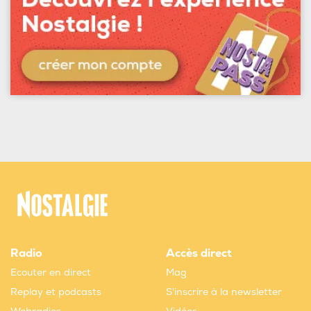
Radio
Accès direct
Ecouter en direct
Mag
Replay et podcasts
S'inscrire à la newsletter