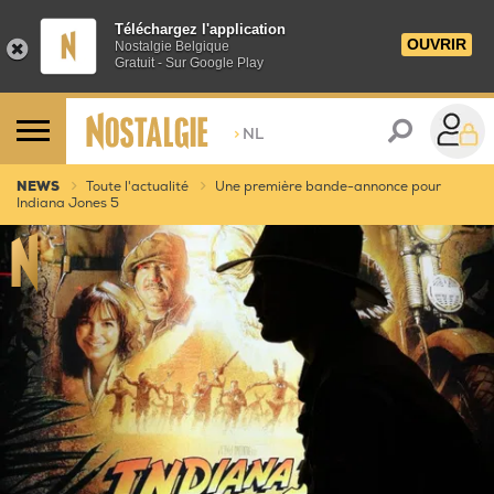
Téléchargez l'application
OUVRIR
Nostalgie Belgique
Gratuit - Sur Google Play
>
NL
NEWS
Toute l'actualité
Une première bande-annonce pour
Indiana Jones 5