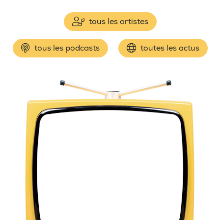
tous les artistes
tous les podcasts
toutes les actus