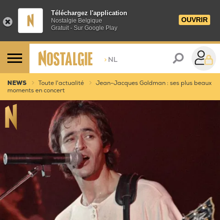
Téléchargez l'application
OUVRIR
Nostalgie Belgique
Gratuit - Sur Google Play
>
NL
NEWS
Toute l'actualité
Jean-Jacques Goldman : ses plus beaux
moments en concert