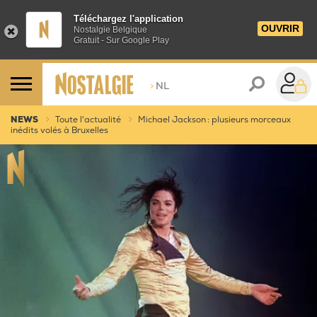
Téléchargez l'application
OUVRIR
Nostalgie Belgique
Gratuit - Sur Google Play
>
NL
NEWS
Toute l'actualité
Michael Jackson : plusieurs morceaux
inédits volés à Bruxelles