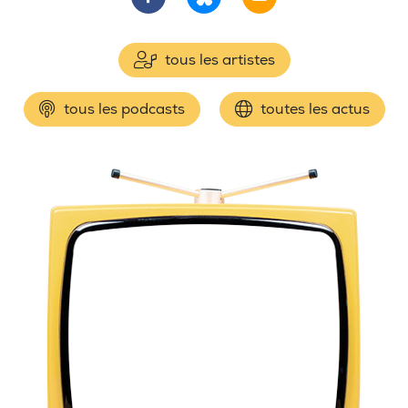
tous les artistes
tous les podcasts
toutes les actus