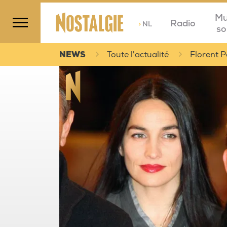
Mu
Radio
>
NL
so
NEWS
Toute l'actualité
Florent 