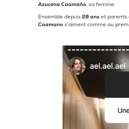
Azucena
Caamañ
o
, sa femme.
Ensemble depuis
28 ans
et parents
Caamano
s’aiment comme au premie