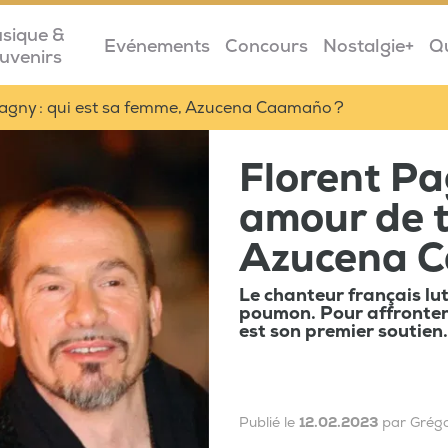
sique &
Evénements
Concours
Nostalgie+
Q
uvenirs
Pagny : qui est sa femme, Azucena Caamaño ?
Florent Pag
amour de t
Azucena 
Le chanteur français lu
poumon. Pour affronter
est son premier soutien.
Publié le
12.02.2023
par Grégo