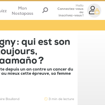
Hello
Mon
Connectez-vous
uizz
ou
Nostapass
inscrivez-vous !
ny : qui est son
oujours,
Caamaño ?
tte depuis un an contre un cancer du
 au mieux cette épreuve, sa femme
ire Boulland
3 min de lecture