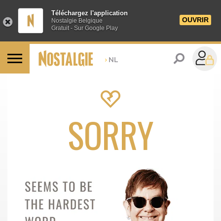
Téléchargez l'application
OUVRIR
Nostalgie Belgique
Gratuit - Sur Google Play
>
NL
SORRY