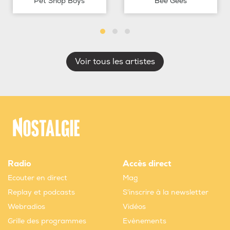
Pet Shop Boys
Bee Gees
Voir tous les artistes
Radio
Accès direct
Ecouter en direct
Mag
Replay et podcasts
S'inscrire à la newsletter
Webradios
Vidéos
Grille des programmes
Evènements