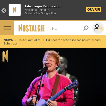
Téléchargez l'application
OUVRIR
Nostalgie Belgique
Gratuit - Sur Google Play
>
NL
NEWS
Toute l'actualité
Ed Sheeran officialise son nouvel album,
Substract