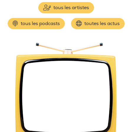
tous les artistes
tous les podcasts
toutes les actus