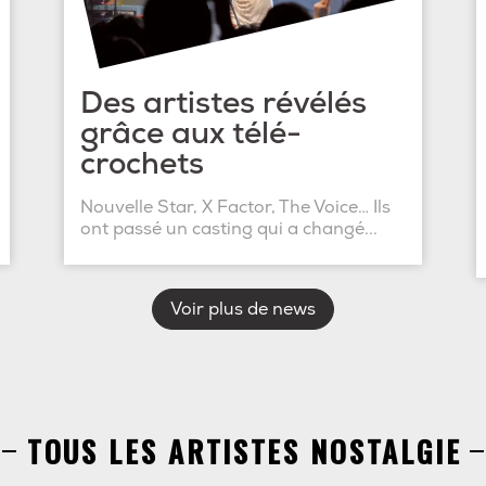
Des artistes révélés
grâce aux télé-
crochets
Nouvelle Star, X Factor, The Voice… Ils
ont passé un casting qui a changé...
Voir plus de news
TOUS LES ARTISTES NOSTALGIE