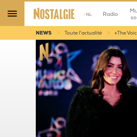
Mu
Radio
>
NL
so
NEWS
Toute l'actualité
« The Voic