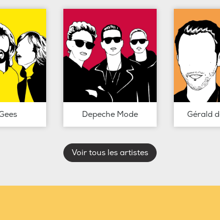
Gees
Depeche Mode
Gérald 
Voir tous les artistes