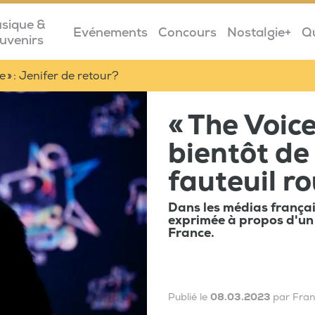
sique &
Evénements
Concours
Nostalgie+
Q
uvenirs
e » : Jenifer de retour?
« The Voice
bientôt de
fauteuil r
Dans les médias françai
exprimée à propos d'un 
France.
Publié le
08.03.2023
par Fra