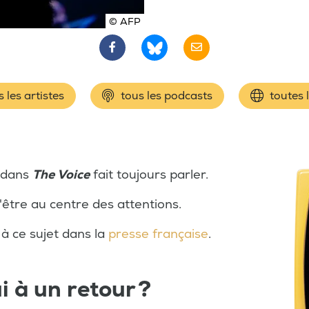
© AFP
 les artistes
tous les podcasts
toutes 
 dans
The Voice
fait toujours parler.
'être au centre des attentions.
 à ce sujet dans la
presse française
.
ui à un retour ?