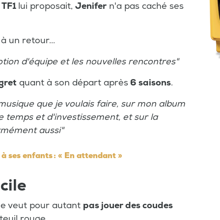
i
TF1
lui proposait,
Jenifer
n'a pas caché ses
à un retour...
tion d'équipe et les nouvelles rencontres"
gret
quant à son départ après
6 saisons
.
a musique que je voulais faire, sur mon album
temps et d'investissement, et sur la
rmément aussi"
à ses enfants : « En attendant »
cile
e veut pour autant
pas jouer des coudes
teuil rouge.