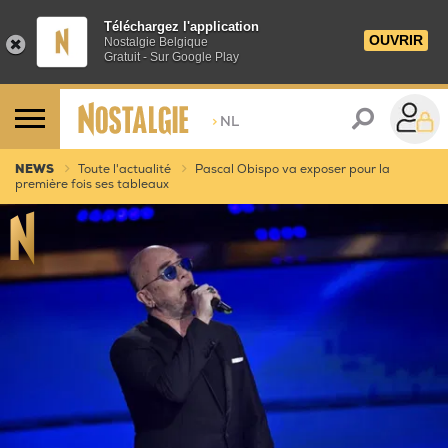
Téléchargez l'application
OUVRIR
Nostalgie Belgique
Gratuit - Sur Google Play
>
NL
NEWS
Toute l'actualité
Pascal Obispo va exposer pour la
première fois ses tableaux