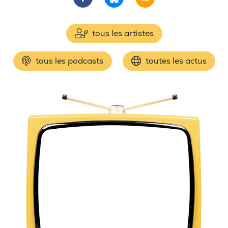
tous les artistes
tous les podcasts
toutes les actus