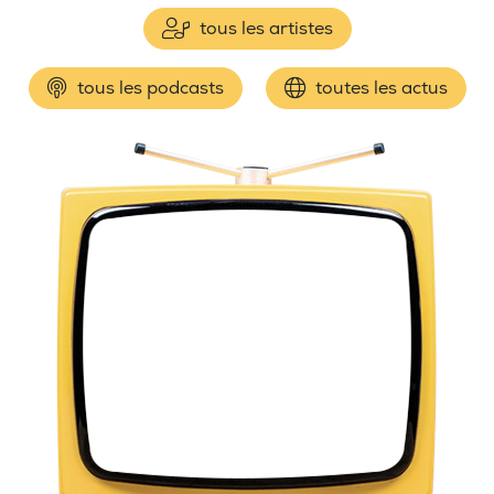
tous les artistes
tous les podcasts
toutes les actus