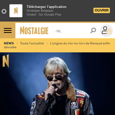
Téléchargez l'application
OUVRIR
Nostalgie Belgique
Gratuit - Sur Google Play
>
NL
NEWS
Toute l'actualité
L'origine du « ta-ta-tin » de Renaud enfin
dévoilée