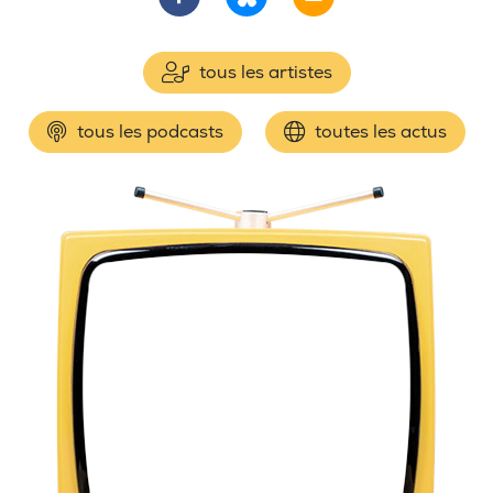
tous les artistes
tous les podcasts
toutes les actus