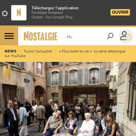
Téléchargez l'application
OUVRIR
Nostalgie Belgique
Gratuit - Sur Google Play
>
NL
NEWS
Toute l'actualité
« Plus belle la vie » : la série débarque
sur YouTube