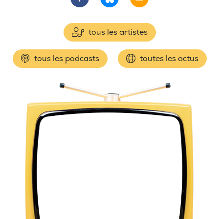
tous les artistes
tous les podcasts
toutes les actus