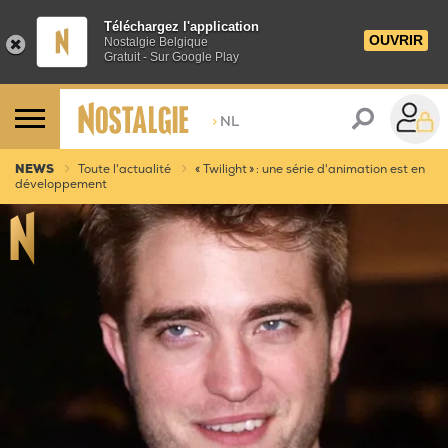
Téléchargez l'application
OUVRIR
Nostalgie Belgique
Gratuit - Sur Google Play
>
NL
NEWS
Toute l'actualité
« Twilight » : une série d'animation est en
développement