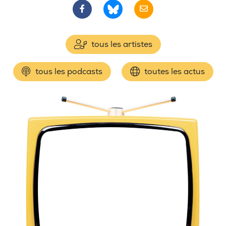
tous les artistes
tous les podcasts
toutes les actus