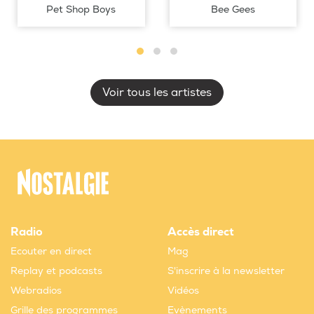
Pet Shop Boys
Bee Gees
Voir tous les artistes
Radio
Accès direct
Ecouter en direct
Mag
Replay et podcasts
S'inscrire à la newsletter
Webradios
Vidéos
Grille des programmes
Evènements