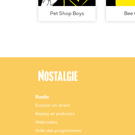
Pet Shop Boys
Bee 
Radio
Ecouter en direct
Replay et podcasts
Webradios
Grille des programmes