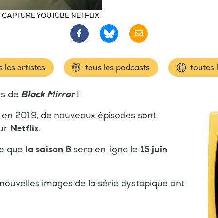
 CAPTURE YOUTUBE NETFLIX
 les artistes
tous les podcasts
toutes 
ns de
Black Mirror
!
e en 2019, de nouveaux épisodes sont
sur
Netflix
.
ce que
la saison 6
sera en ligne le
15 juin
 nouvelles images de la série dystopique ont