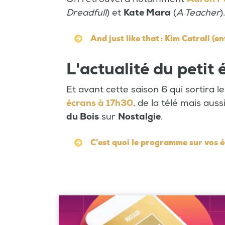
Dreadfull
) et
Kate Mara
(
A Teacher
).
And just like that : Kim Catrall (en
L'actualité du petit
Et avant cette saison 6 qui sortira l
écrans à 17h30
, de la télé mais aus
du Bois
sur
Nostalgie
.
C'est quoi le programme sur vos 