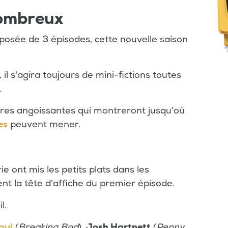
nombreux
osée de 3 épisodes, cette nouvelle saison
l s'agira toujours de mini-fictions toutes
.
oires angoissantes qui montreront jusqu'où
es
peuvent mener.
e ont mis les petits plats dans les
 la tête d'affiche du premier épisode.
il.
aul
(
Breaking Bad
),
Josh Hartnett
(
Penny