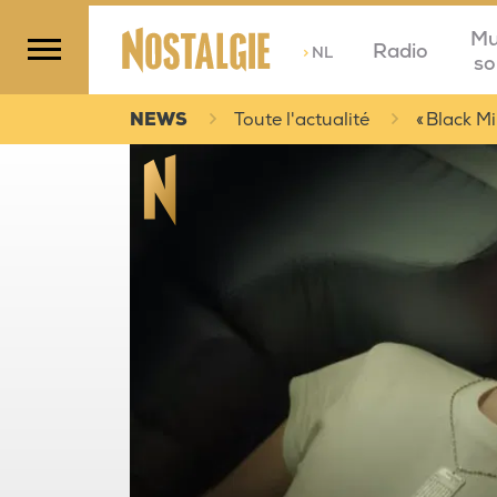
Mu
Radio
>
NL
so
NEWS
Toute l'actualité
« Black Mi