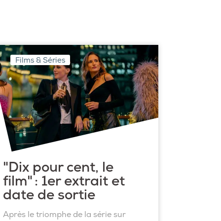
Films & Séries
"Dix pour cent, le
film" : 1er extrait et
date de sortie
Après le triomphe de la série sur