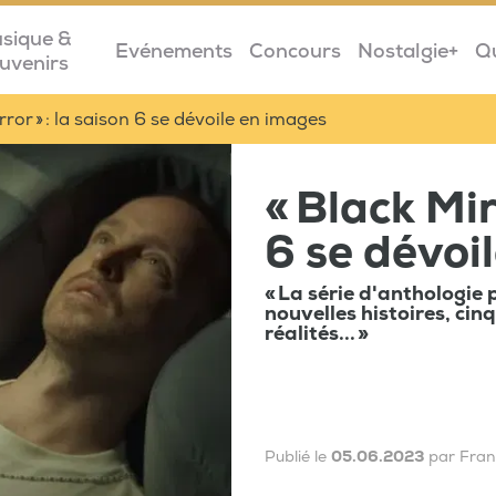
sique &
Evénements
Concours
Nostalgie+
Q
uvenirs
rror » : la saison 6 se dévoile en images
« Black Mir
6 se dévoi
« La série d'anthologie 
nouvelles histoires, ci
réalités... »
Publié le
05.06.2023
par Fra