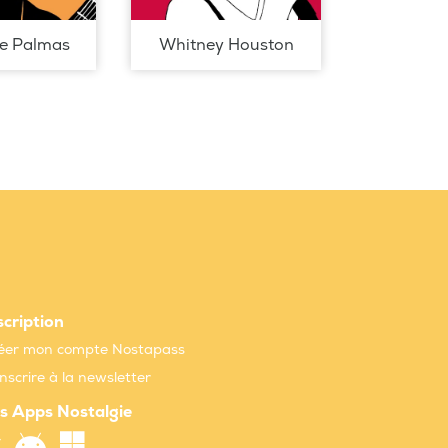
de Palmas
Whitney Houston
scription
éer mon compte Nostapass
inscrire à la newsletter
s Apps Nostalgie