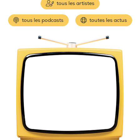
tous les artistes
tous les podcasts
toutes les actus