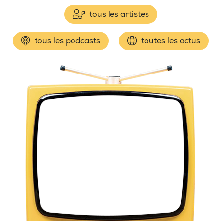
tous les artistes
tous les podcasts
toutes les actus