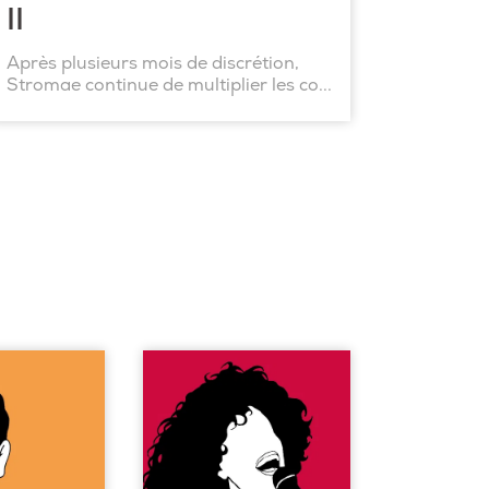
II
Après plusieurs mois de discrétion,
Stromae continue de multiplier les co...