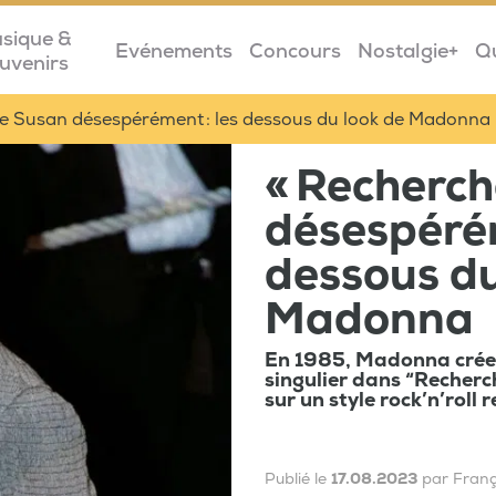
sique &
Evénements
Concours
Nostalgie+
Q
uvenirs
e Susan désespérément : les dessous du look de Madonna
« Recherc
désespérém
dessous du
Madonna
En 1985, Madonna crée 
singulier dans “Recher
sur un style rock’n’roll 
Publié le
17.08.2023
par Fran