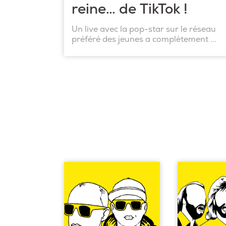
reine… de TikTok !
Un live avec la pop-star sur le réseau
préféré des jeunes a complètement ...