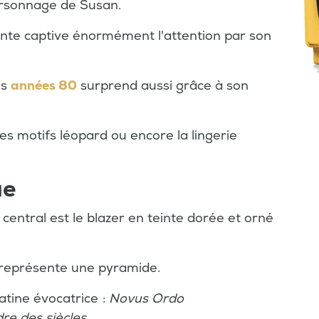
ersonnage de Susan.
ante captive énormément l'attention par son
es
années 80
surprend aussi grâce à son
, les motifs léopard ou encore la lingerie
ue
t central est le blazer en teinte dorée et orné
e représente une pyramide.
atine évocatrice :
Novus Ordo
re des siècles
.