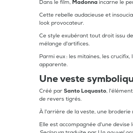
Dans le film,
Madonna
incarne le p
Cette rebelle audacieuse et insouci
look provocateur.
Ce style exubérant tout droit issu d
mélange d'artifices.
Parmi eux : les mitaines, les crucifix
apparente.
Une veste symboliq
Créé par
Santo Loquasto
, l'élémen
de revers tigrés.
À l'arrière de la veste, une broderi
Elle est accompagnée d'une devise l
Seclorum
traduite par U
n nouvel ord