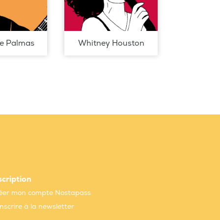
de Palmas
Whitney Houston
scription
éer mon compte Nostapass
inscrire à la newsletter