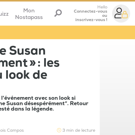
Hello
Mon
Connectez-vous
uizz
ou
Nostapass
inscrivez-vous !
he Susan
ent » : les
 look de
l'événement avec son look si
che Susan désespérément”. Retour
resté dans la légende.
çois Campos
3 min de lecture