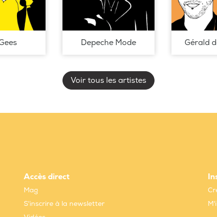
Gees
Depeche Mode
Gérald 
Voir tous les artistes
Accès direct
In
Mag
Cr
S'inscrire à la newsletter
M'