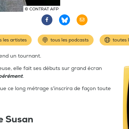
© CONTRAT AFP
 les artistes
tous les podcasts
toutes 
end un tournant.
euse, elle fait ses débuts sur grand écran
pérément
.
 que ce long métrage s'inscrira de façon toute
e Susan