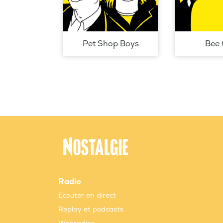
Pet Shop Boys
Bee 
Radio
Ecouter en direct
Replay et podcasts