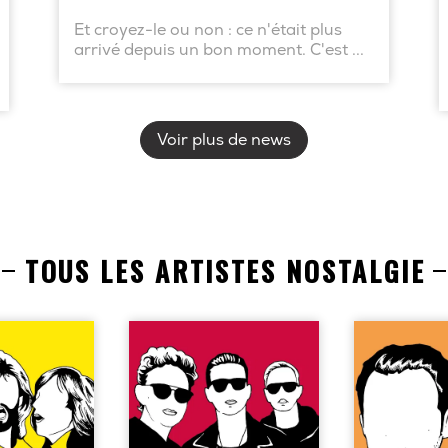
Et croyez-le ou non : ce n'était plus
arrivé depuis un bon moment. C'est ...
Voir plus de news
TOUS LES ARTISTES NOSTALGIE