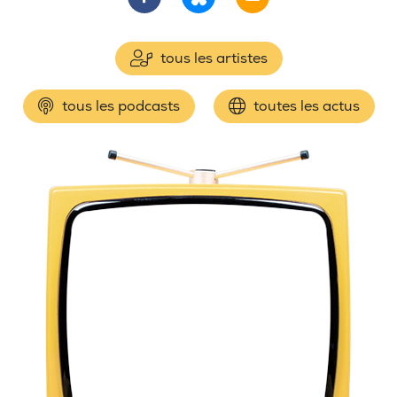
tous les artistes
tous les podcasts
toutes les actus