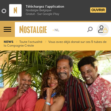
Téléchargez l'application
OUVRIR
Nostalgie Belgique
Gratuit - Sur Google Play
>
NL
NEWS
Toute l'actualité
Vous avez déjà dansé sur ces 5 tubes de
la Compagnie Créole