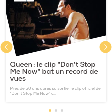
Queen : le clip "Don't Stop
Me Now" bat un record de
vues
Près de 50 ans après sa sortie, le clip officiel de
"Don't Stop Me Now" c...