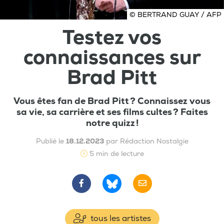
© BERTRAND GUAY / AFP
Testez vos
connaissances sur
Brad Pitt
Vous êtes fan de Brad Pitt ? Connaissez vous
sa vie, sa carrière et ses films cultes ? Faites
notre quizz !
Publié le
18.12.2023
par Rédaction Nostalgie
5 min de lecture
tous les artistes