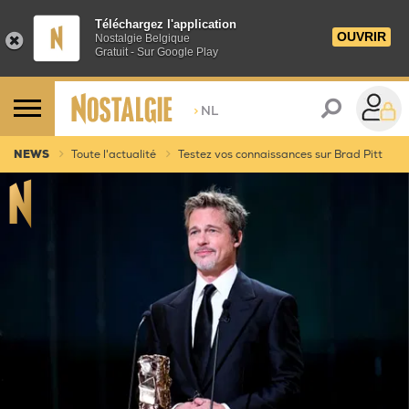
Téléchargez l'application
OUVRIR
Nostalgie Belgique
Gratuit - Sur Google Play
>
NL
NEWS
Toute l'actualité
Testez vos connaissances sur Brad Pitt