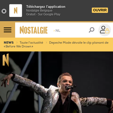
Téléchargez l'application
OUVRIR
Nostalgie Belgique
Gratuit - Sur Google Play
>
NL
NEWS
Toute l'actualité
Depeche Mode dévoile le clip planant de
« Before We Drown »