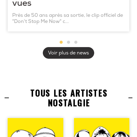
vues
Près de 50 ans après sa sortie, le clip officiel de
"Don't Stop Me Now" c...
Voir plus de news
TOUS LES ARTISTES
NOSTALGIE