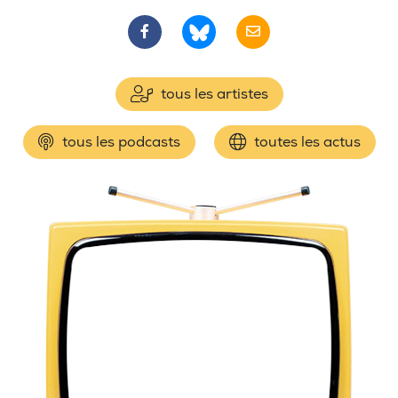
tous les artistes
tous les podcasts
toutes les actus