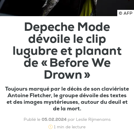
© AFP
Depeche Mode
dévoile le clip
lugubre et planant
de « Before We
Drown »
Toujours marqué par le décès de son claviériste
Antoine Fletcher, le groupe dévoile des textes
et des images mystérieuses, autour du deuil et
de la mort.
Publié le
05.02.2024
par Leslie Rijmenams
1 min de lecture