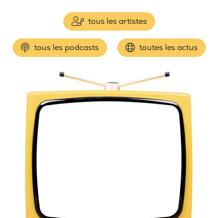
tous les artistes
tous les podcasts
toutes les actus