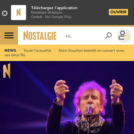
Téléchargez l'application
OUVRIR
Nostalgie Belgique
Gratuit - Sur Google Play
>
NL
NEWS
Toute l'actualité
Alain Souchon bientôt en concert avec
ses deux fils