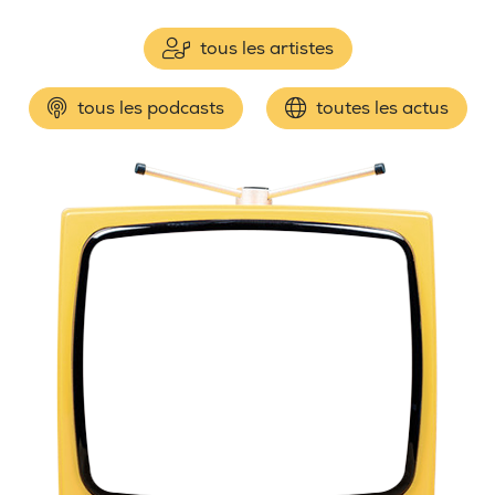
tous les artistes
tous les podcasts
toutes les actus