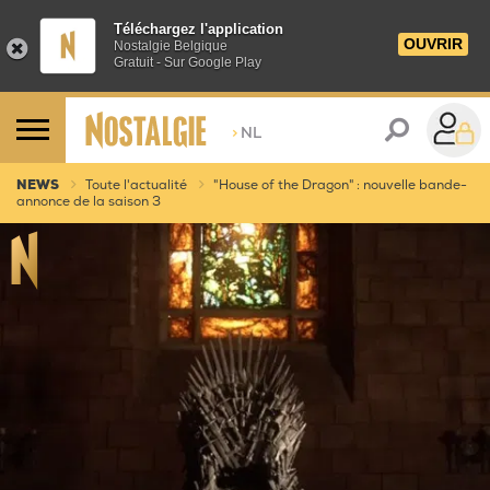
Téléchargez l'application
OUVRIR
Nostalgie Belgique
Gratuit - Sur Google Play
>
NL
NEWS
Toute l'actualité
"House of the Dragon" : nouvelle bande-
annonce de la saison 3