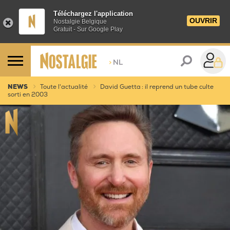
Téléchargez l'application
OUVRIR
Nostalgie Belgique
Gratuit - Sur Google Play
>
NL
NEWS
Toute l'actualité
David Guetta : il reprend un tube culte
sorti en 2003