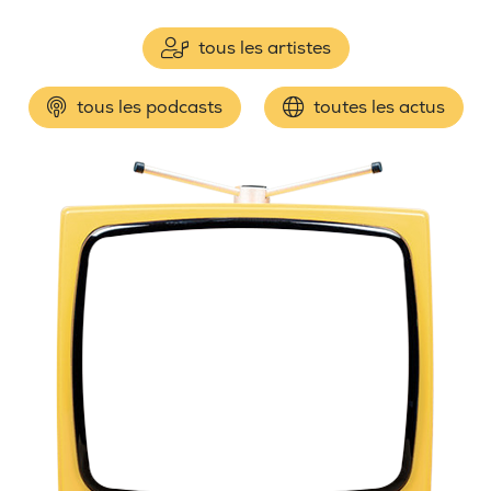
tous les artistes
tous les podcasts
toutes les actus