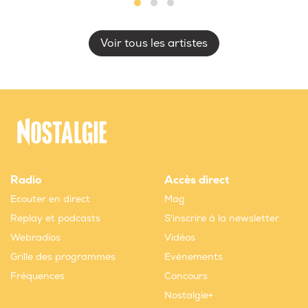
Voir tous les artistes
Radio
Accès direct
Ecouter en direct
Mag
Replay et podcasts
S'inscrire à la newsletter
Webradios
Vidéos
Grille des programmes
Evènements
Fréquences
Concours
Nostalgie+