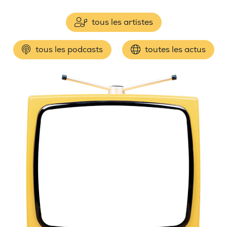
tous les artistes
tous les podcasts
toutes les actus