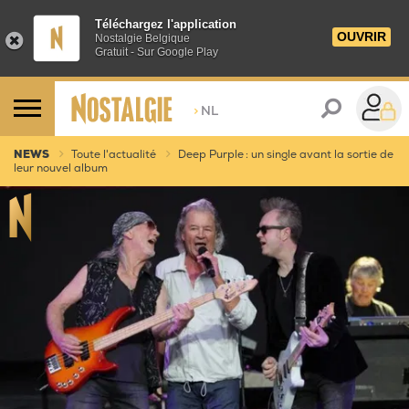
Téléchargez l'application
OUVRIR
Nostalgie Belgique
Gratuit - Sur Google Play
>
NL
NEWS
Toute l'actualité
Deep Purple : un single avant la sortie de
leur nouvel album