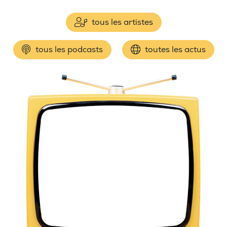
tous les artistes
tous les podcasts
toutes les actus