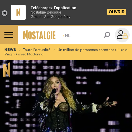
Téléchargez l'application
OUVRIR
Nostalgie Belgique
Gratuit - Sur Google Play
>
NL
NEWS
Toute l'actualité
Un million de personnes chantent « Like a
Virgin » avec Madonna