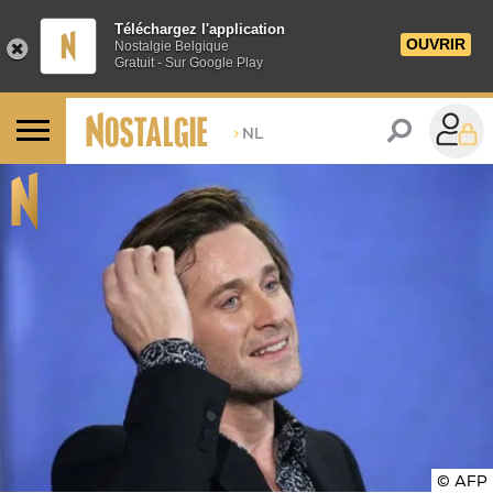
Téléchargez l'application
OUVRIR
Nostalgie Belgique
Gratuit - Sur Google Play
>
NL
© AFP