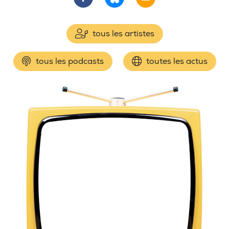
tous les artistes
tous les podcasts
toutes les actus