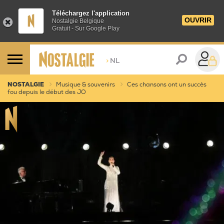
Téléchargez l'application
OUVRIR
Nostalgie Belgique
Gratuit - Sur Google Play
>
NL
NOSTALGIE
Musique & souvenirs
Ces chansons ont un succès
fou depuis le début des JO