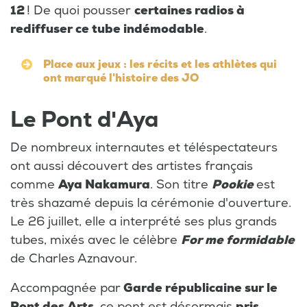
12
! De quoi pousser
certaines radios à
rediffuser ce tube indémodable
.
Place aux jeux : les récits et les athlètes qui
ont marqué l'histoire des JO
Le Pont d'Aya
De nombreux internautes et téléspectateurs
ont aussi découvert des artistes français
comme
Aya Nakamura
. Son titre
Pookie
est
très shazamé depuis la cérémonie d'ouverture.
Le 26 juillet, elle a interprété ses plus grands
tubes, mixés avec le célèbre
For me formidable
de Charles Aznavour.
Accompagnée par
Garde républicaine sur le
Pont des Arts
, ce pont est désormais
pris