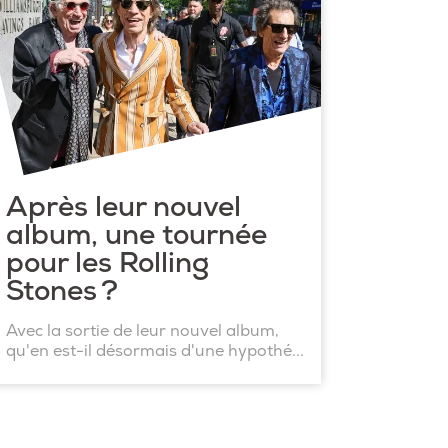
Après leur nouvel
album, une tournée
pour les Rolling
Stones ?
Avec la sortie de leur nouvel album,
qu'en est-il désormais d'une hypothé...