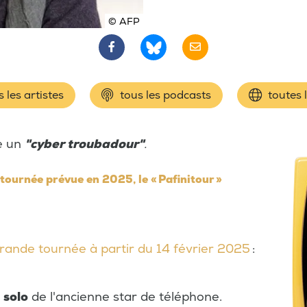
© AFP
 les artistes
tous les podcasts
toutes 
e un
"cyber troubadour"
.
tournée prévue en 2025, le « Pafinitour »
rande tournée à partir du 14 février 2025
:
 solo
de l'ancienne star de téléphone.