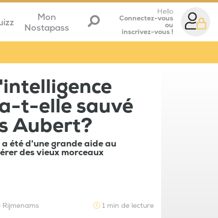
Hello
Mon
Connectez-vous
uizz
ou
Nostapass
inscrivez-vous !
intelligence
e a-t-elle sauvé
s Aubert?
le a été d'une grande aide au
érer des vieux morceaux
ie Rijmenams
1 min de lecture