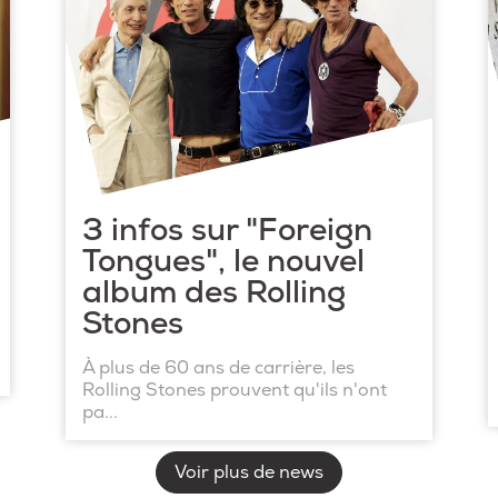
3 infos sur "Foreign
Tongues", le nouvel
album des Rolling
Stones
À plus de 60 ans de carrière, les
Rolling Stones prouvent qu'ils n'ont
pa...
Voir plus de news