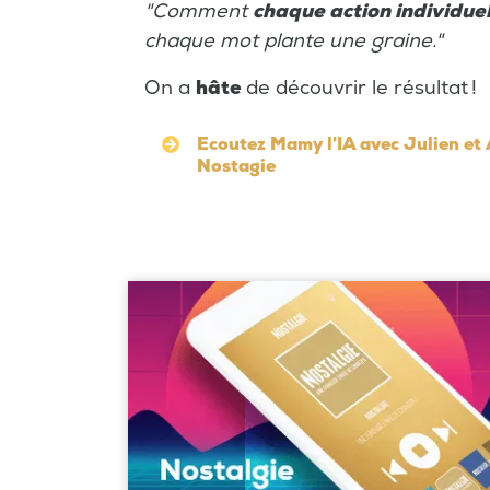
"Comment
chaque action individue
chaque mot plante une graine."
On a
hâte
de découvrir le résultat !
Ecoutez Mamy l'IA avec Julien et
Nostagie