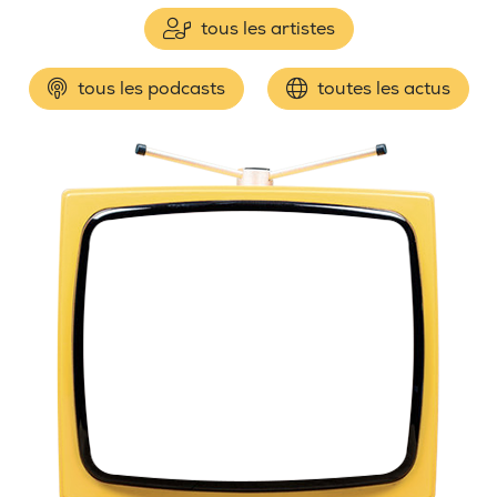
tous les artistes
tous les podcasts
toutes les actus