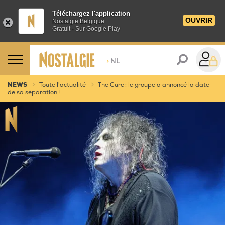
Téléchargez l'application
OUVRIR
Nostalgie Belgique
Gratuit - Sur Google Play
>
NL
NEWS
Toute l'actualité
The Cure : le groupe a annoncé la date
de sa séparation !