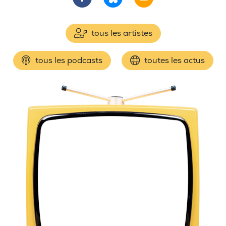
tous les artistes
tous les podcasts
toutes les actus