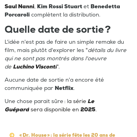
Saul Nanni
,
Kim Rossi Stuart
et
Benedetta
Porcaroli
complètent la distribution.
Quelle date de sortie ?
L'idée n'est pas de faire un simple remake du
film, mais plutôt d'explorer les
"
détails du livre
qui ne sont pas montrés dans l'oeuvre
de
Luchino Visconti
".
Aucune date de sortie n'a encore été
communiquée par
Netflix
.
Une chose parait sûre : l
a série
Le
Guépard
sera disponible en
2025
.
« Dr. House » : la série fête les 20 ans de