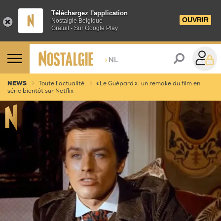
Téléchargez l'application
OUVRIR
Nostalgie Belgique
Gratuit - Sur Google Play
>
NL
NEWS
Toute l'actualité
« Le Guépard » : un remake du film en
série bientôt sur Netflix