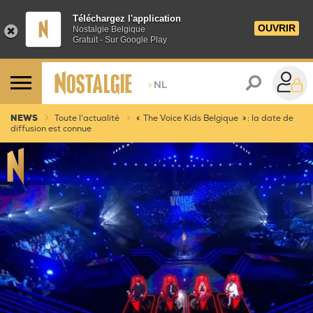
Téléchargez l'application
OUVRIR
Nostalgie Belgique
Gratuit - Sur Google Play
>
NL
NEWS
Toute l'actualité
« The Voice Kids Belgique » : la date de
diffusion est connue