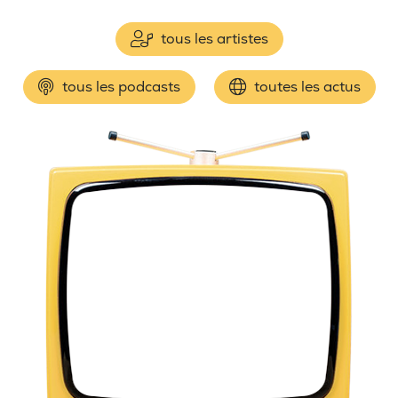
tous les artistes
tous les podcasts
toutes les actus