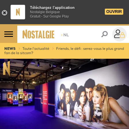
Téléchargez l'application
OUVRIR
Nostalgie Belgique
Gratuit - Sur Google Play
>
NL
NEWS
Toute l'actualité
Friends, le défi : serez-vous le plus grand
fan de la sitcom?