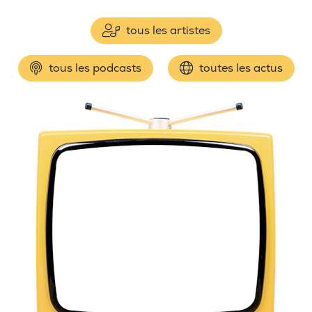
tous les artistes
tous les podcasts
toutes les actus