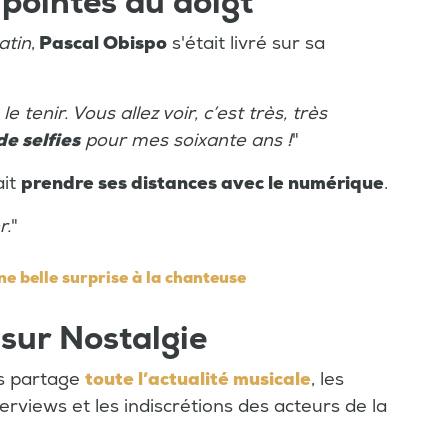
 pointés du doigt
atin
,
Pascal Obispo
s'était livré sur sa
 tenir. Vous allez voir, c’est très, très
de selfies
pour mes soixante ans !
"
ait
prendre ses distances avec le numérique
.
r.
"
ne belle surprise à la chanteuse
 sur Nostalgie
us partage
toute l’actualité musicale
, les
terviews et les indiscrétions des acteurs de la