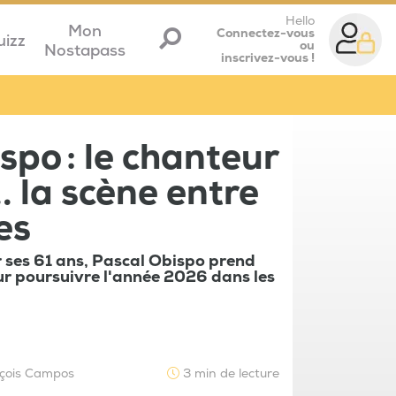
Hello
Mon
Connectez-vous
uizz
ou
Nostapass
inscrivez-vous !
spo : le chanteur
. la scène entre
es
er ses 61 ans, Pascal Obispo prend
ur poursuivre l'année 2026 dans les
çois Campos
3 min de lecture