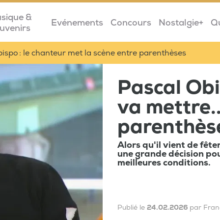
sique &
Evénements
Concours
Nostalgie+
Q
uvenirs
ispo : le chanteur met la scène entre parenthèses
Pascal Obi
va mettre..
parenthès
Alors qu'il vient de fêt
une grande décision po
meilleures conditions.
Publié le
24.02.2026
par Fran