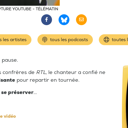
TURE YOUTUBE - TÉLÉMATIN
 les artistes
tous les podcasts
toutes 
e pause.
os confrères de
RTL
, le chanteur a confié ne
isante
pour repartir en tournée.
 se préserver
...
e vidéo