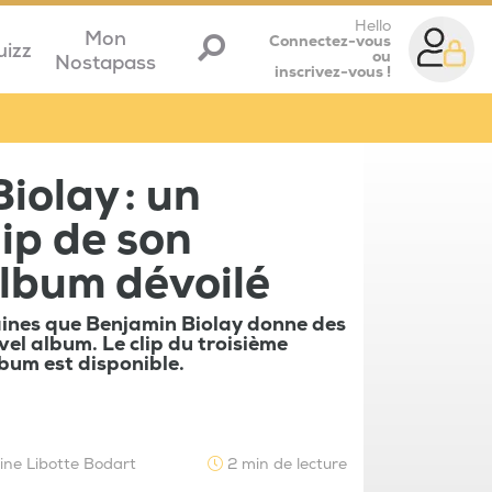
Hello
Mon
Connectez-vous
uizz
ou
Nostapass
inscrivez-vous !
iolay : un
ip de son
lbum dévoilé
aines que Benjamin Biolay donne des
vel album. Le clip du troisième
lbum est disponible.
ine Libotte Bodart
2 min de lecture