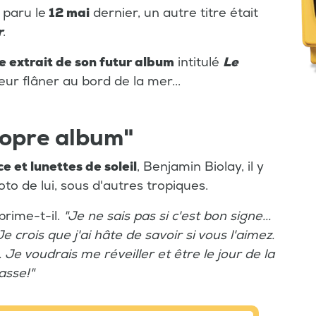
paru le
12 mai
dernier, un autre titre était
r
.
e extrait de son futur album
intitulé
Le
eur flâner au bord de la mer...
ropre album"
e et lunettes de soleil
, Benjamin Biolay, il y
to de lui, sous d'autres tropiques.
prime-t-il.
"Je ne sais pas si c'est bon signe...
Je crois que j'ai hâte de savoir si vous l'aimez.
 Je voudrais me réveiller et être le jour de la
asse!"