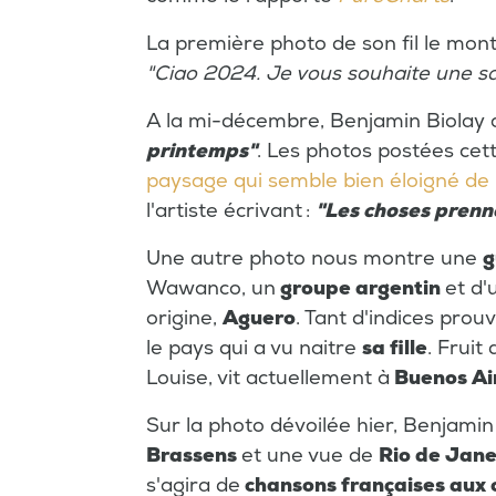
La première photo de son fil le mo
"Ciao 2024. Je vous souhaite une sa
A la mi-décembre, Benjamin Biolay af
printemps"
. Les photos postées ce
paysage qui semble bien éloigné de 
l'artiste écrivant :
"Les choses prenn
Une autre photo nous montre une
g
Wawanco, un
groupe argentin
et d'
origine,
Aguero
. Tant d'indices pro
le pays qui a vu naitre
sa fille
. Fruit
Louise, vit actuellement à
Buenos Ai
Sur la photo dévoilée hier, Benjamin 
Brassens
et une vue de
Rio de Jane
s'agira de
chansons françaises aux 