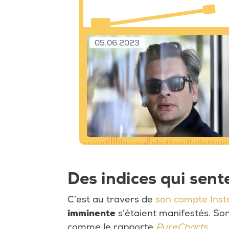
05.06.2023
Des indices qui sen
C’est au travers de
son compte Ins
imminente
s'étaient manifestés. Son
comme le rapporte
PureCharts
.