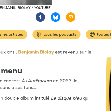
ENJAMIN BIOLAY / YOUTUBE
 les artistes
tous les podcasts
toutes 
eux ans :
Benjamin Biolay
est revenu sur le
u menu
un concert
À l’Auditorium
en 2023, le
sons à ses fans…
 un double album intitulé
Le disque bleu
qui