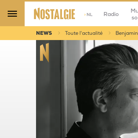
Mu
Radio
>
NL
so
NEWS
Toute l'actualité
Benjamin 