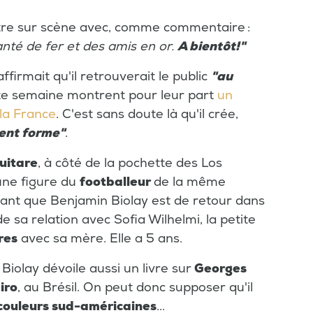
ntre sur scène avec, comme commentaire :
nté de fer et des amis en or.
A bientôt!"
firmait qu'il retrouverait le public
"au
tte semaine montrent pour leur part
un
la France
. C'est sans doute là qu'il crée,
ent forme"
.
uitare
, à côté de la pochette des Los
une figure du
footballeur
de la même
uvant que Benjamin Biolay est de retour dans
 de sa relation avec Sofia Wilhelmi, la petite
res
avec sa mère. Elle a 5 ans.
Biolay dévoile aussi un livre sur
Georges
iro
, au Brésil. On peut donc supposer qu'il
couleurs sud-américaines
...