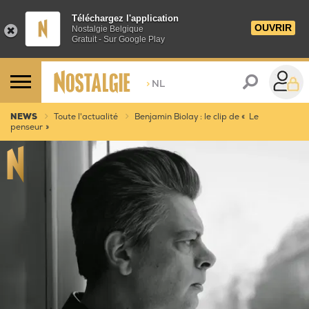
Téléchargez l'application
OUVRIR
Nostalgie Belgique
Gratuit - Sur Google Play
>
NL
NEWS
Toute l'actualité
Benjamin Biolay : le clip de « Le
penseur »