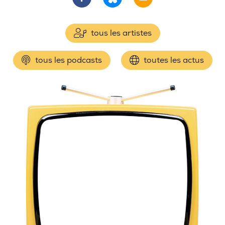
tous les artistes
tous les podcasts
toutes les actus