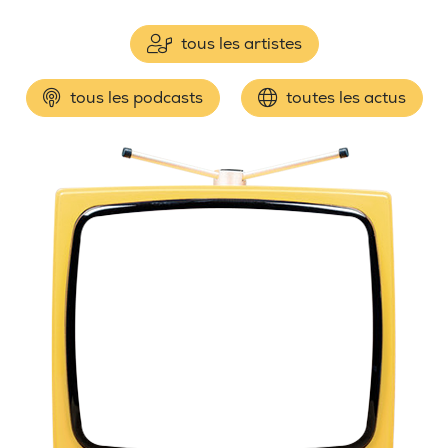
tous les artistes
tous les podcasts
toutes les actus