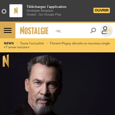
Téléchargez l'application
OUVRIR
Nostalgie Belgique
Gratuit - Sur Google Play
>
NL
NEWS
Toute l'actualité
Florent Pagny dévoile un nouveau single
« T'aimer encore »