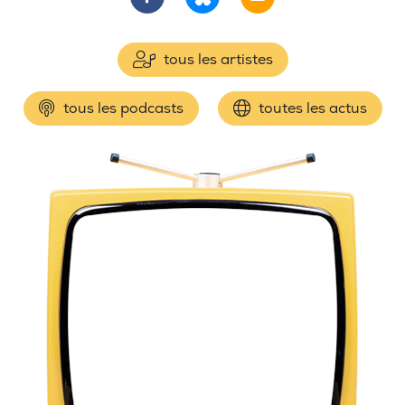
tous les artistes
tous les podcasts
toutes les actus