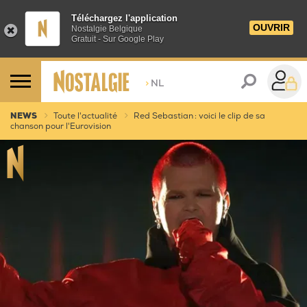
Téléchargez l'application
OUVRIR
Nostalgie Belgique
Gratuit - Sur Google Play
>
NL
NEWS
Toute l'actualité
Red Sebastian : voici le clip de sa
chanson pour l'Eurovision