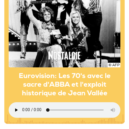
© AFP
Eurovision: Les 70's avec le
sacre d'ABBA et l'exploit
historique de Jean Vallée