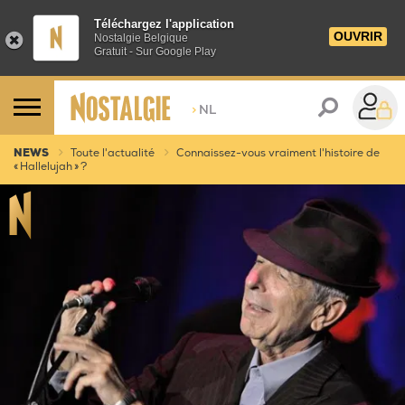
Téléchargez l'application
OUVRIR
Nostalgie Belgique
Gratuit - Sur Google Play
>
NL
NEWS
Toute l'actualité
Connaissez-vous vraiment l'histoire de
« Hallelujah » ?