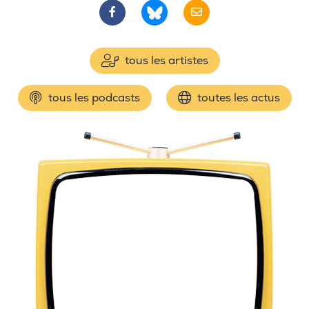
tous les artistes
tous les podcasts
toutes les actus