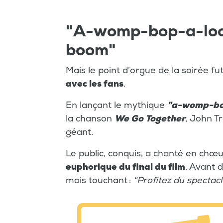
"A-womp-bop-a-lo
boom"
Mais le point d’orgue de la soirée fu
avec les fans
.
En lançant le mythique
"a-womp-b
la chanson
We Go Together
, John T
géant.
Le public, conquis, a chanté en chœu
euphorique du final du film
. Avant d
mais touchant :
"Profitez du spectacl