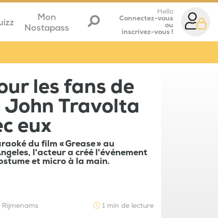
Hello
Mon
Connectez-vous
uizz
ou
Nostapass
inscrivez-vous !
our les fans de
 : John Travolta
ec eux
raoké du film « Grease » au
geles, l'acteur a créé l'événement
ostume et micro à la main.
e Rijmenams
1 min de lecture