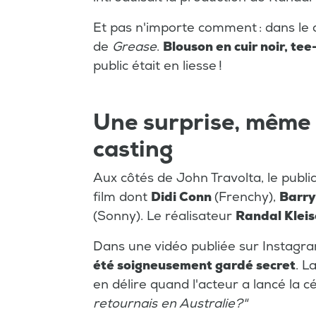
Et pas n'importe comment : dans le
de
Grease
.
Blouson en cuir noir, te
public était en liesse !
Une surprise, même
casting
Aux côtés de John Travolta, le publi
film dont
Didi Conn
(Frenchy),
Barry
(Sonny). Le réalisateur
Randal Kleis
Dans une vidéo publiée sur Instagra
été soigneusement gardé secret
. L
en délire quand l'acteur a lancé la cé
retournais en Australie?"