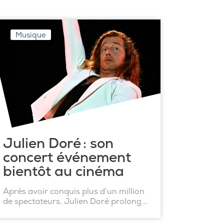
Musique
Julien Doré : son
concert événement
bientôt au cinéma
Après avoir conquis plus d’un million
de spectateurs, Julien Doré prolong...