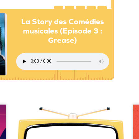
La Story des Comédies
musicales (Episode 3 :
Grease)