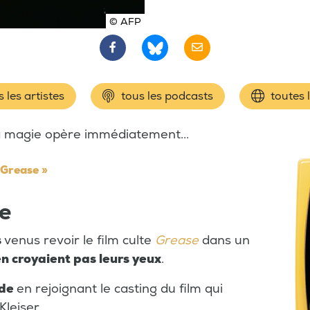
© AFP
 les artistes
tous les podcasts
toutes 
la magie opère immédiatement...
« Grease »
le
s
venus revoir le film culte
Grease
dans un
en croyaient pas leurs yeux
.
nde
en rejoignant le casting du film qui
Kleiser.