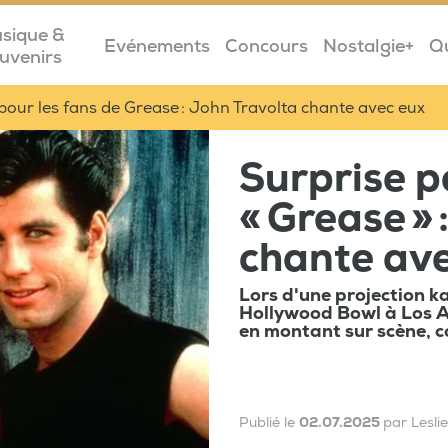
sique &
Evénements
Concours
Nostalgie+
Q
uvenirs
pour les fans de Grease : John Travolta chante avec eux
Surprise p
« Grease »
chante av
Lors d'une projection ka
Hollywood Bowl à Los An
en montant sur scène, c
Publié le
02.07.2025
par Lesli