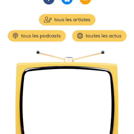
tous les artistes
tous les podcasts
toutes les actus