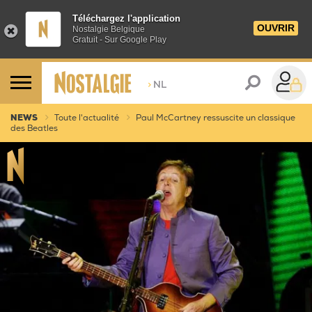
Téléchargez l'application
OUVRIR
Nostalgie Belgique
Gratuit - Sur Google Play
>
NL
NEWS
Toute l'actualité
Paul McCartney ressuscite un classique
des Beatles