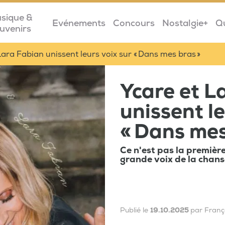
sique &
Evénements
Concours
Nostalgie+
Q
uvenirs
Lara Fabian unissent leurs voix sur « Dans mes bras »
Ycare et L
unissent le
« Dans mes
Ce n'est pas la premièr
grande voix de la chans
Publié le
19.10.2025
par Fran