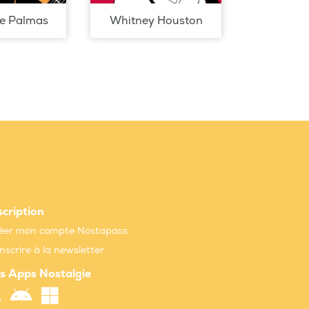
de Palmas
Whitney Houston
scription
éer mon compte Nostapass
inscrire à la newsletter
s Apps Nostalgie