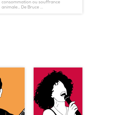
consommation ou souffrance
animale… De Bruce ...