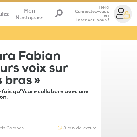
Hello
Mon
Connectez-vous
uizz
ou
Nostapass
inscrivez-vous !
ara Fabian
urs voix sur
 bras »
e fois qu'Ycare collabore avec une
on.
çois Campos
3 min de lecture