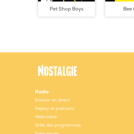
Pet Shop Boys
Bee 
Radio
Ecouter en direct
Replay et podcasts
Webradios
Grille des programmes
Fréquences