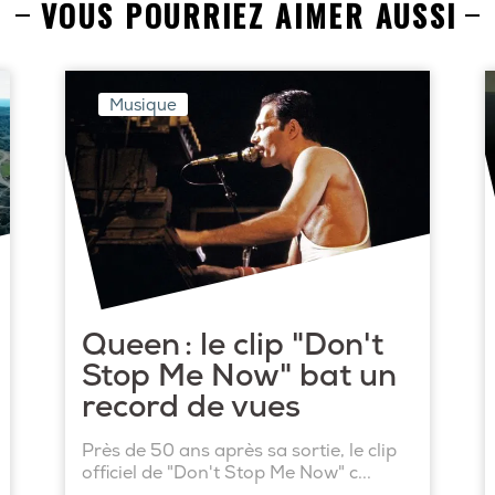
VOUS POURRIEZ AIMER AUSSI
Musique
Queen : le clip "Don't
Stop Me Now" bat un
record de vues
Près de 50 ans après sa sortie, le clip
officiel de "Don't Stop Me Now" c...