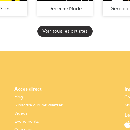
Gees
Depeche Mode
Gérald 
Voir tous les artistes
Accès direct
In
Mag
Cr
S'inscrire à la newsletter
M'
Vidéos
Le
Evènements
Concours