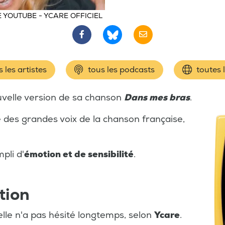
 YOUTUBE - YCARE OFFICIEL
 les artistes
tous les podcasts
toutes 
uvelle version de sa chanson
Dans mes bras
.
une des grandes voix de la chanson française,
pli d'
émotion et de sensibilité
.
tion
, elle n'a pas hésité longtemps, selon
Ycare
.