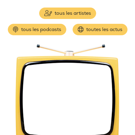
tous les artistes
tous les podcasts
toutes les actus