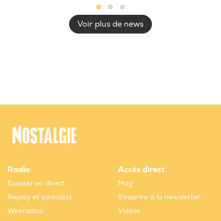
Voir plus de news
Radio
Accès direct
Ecouter en direct
Mag
Replay et podcasts
S'inscrire à la newsletter
Webradios
Vidéos