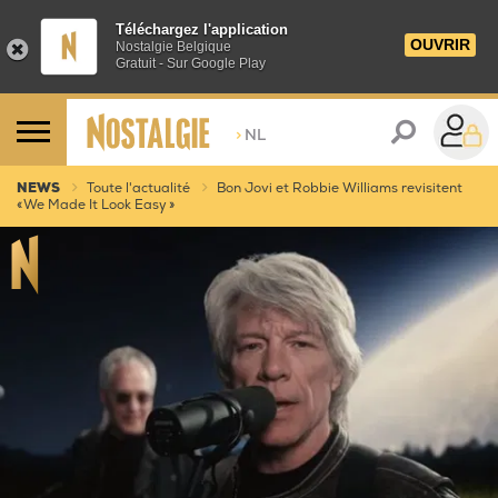
Téléchargez l'application
OUVRIR
Nostalgie Belgique
Gratuit - Sur Google Play
>
NL
NEWS
Toute l'actualité
Bon Jovi et Robbie Williams revisitent
« We Made It Look Easy »