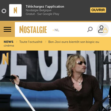
Téléchargez l'application
OUVRIR
Nostalgie Belgique
Gratuit - Sur Google Play
>
NL
NEWS
Toute l'actualité
Bon Jovi aura bientôt son biopic au
cinéma