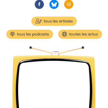
tous les artistes
tous les podcasts
toutes les actus