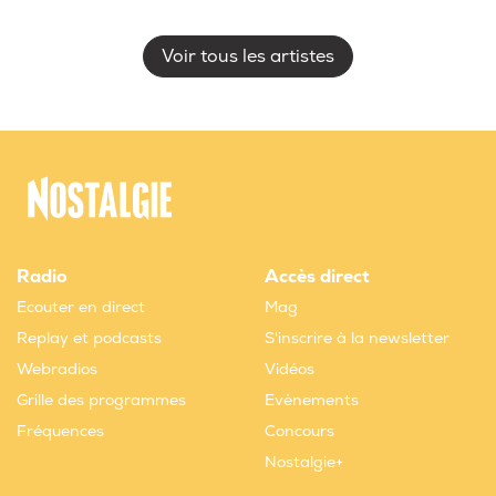
Voir tous les artistes
Radio
Accès direct
Ecouter en direct
Mag
Replay et podcasts
S'inscrire à la newsletter
Webradios
Vidéos
Grille des programmes
Evènements
Fréquences
Concours
Nostalgie+