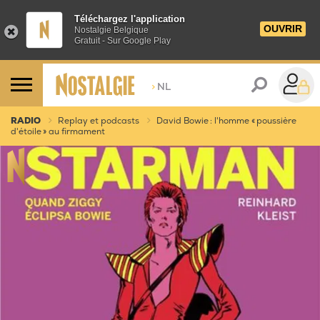
Téléchargez l'application
OUVRIR
Nostalgie Belgique
Gratuit - Sur Google Play
>
NL
RADIO
Replay et podcasts
David Bowie : l'homme « poussière
d'étoile » au firmament