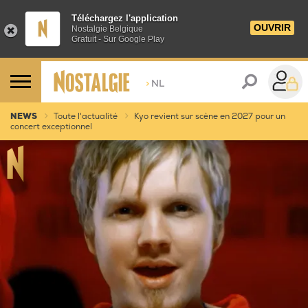
Téléchargez l'application
OUVRIR
Nostalgie Belgique
Gratuit - Sur Google Play
>
NL
NEWS
Toute l'actualité
Kyo revient sur scène en 2027 pour un
concert exceptionnel