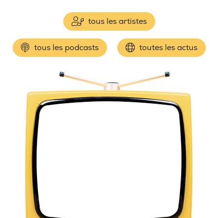
tous les artistes
tous les podcasts
toutes les actus